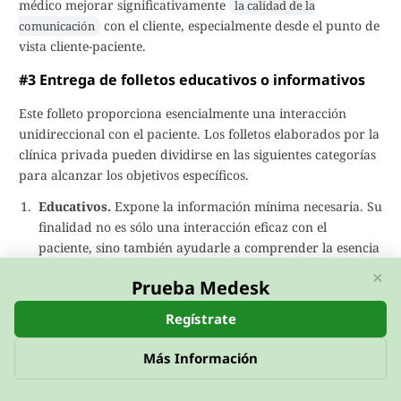
médico mejorar significativamente
la calidad de la
con el cliente, especialmente desde el punto de
comunicación
vista cliente-paciente.
#3 Entrega de folletos educativos o informativos
Este folleto proporciona esencialmente una interacción
unidireccional con el paciente. Los folletos elaborados por la
clínica privada pueden dividirse en las siguientes categorías
para alcanzar los objetivos específicos.
Educativos.
Expone la información mínima necesaria. Su
finalidad no es sólo una interacción eficaz con el
paciente, sino también ayudarle a comprender la esencia
de sus problemas de salud y los métodos posibles para
×
Prueba Medesk
resolverlos. Describe los principios en los que se basan los
precios de los servicios de la clínica y ofrece definiciones
Regístrate
sobre cómo garantizar la calidad de los servicios de la
clínica;
Más Información
Recomendación.
Describe posibles categorías de
molestias para los pacientes, cómo mantener el efecto del