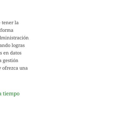
 tener la
e forma
administración
ando logras
s en datos
a gestión
y ofrezca una
ga tiempo