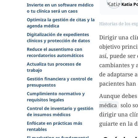
Katia P
Invierte en un software médico
o tu clínica será un caos
Optimiza la gestión de citas y la
Historias de los ex
agenda médica
Digitalización de expedientes
Dirigir una cl
clínicos y protección de datos
objetivo princi
Reduce el ausentismo con
así, puede ser
recordatorios automáticos
Actualiza tus procesos de
cambiantes y a
trabajo
de adaptarse a
Gestión financiera y control de
pacientes han
presupuestos
Cumplimiento normativo y
Aunque debes e
requisitos legales
solo so
médica
Control de inventario y gestión
dirigir una cl
de insumos médicos
guiarte en la 
Enfócate en prácticas más
rentables
El marketing es fundamental,