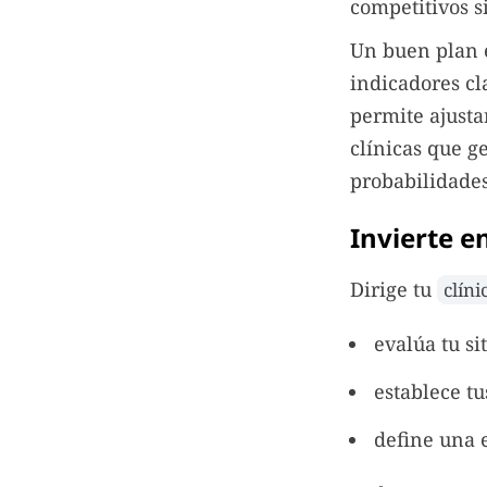
competitivos si
Un buen plan e
indicadores cl
permite ajusta
clínicas que g
probabilidades
Invierte e
Dirige tu
clín
evalúa tu si
establece tu
define una e