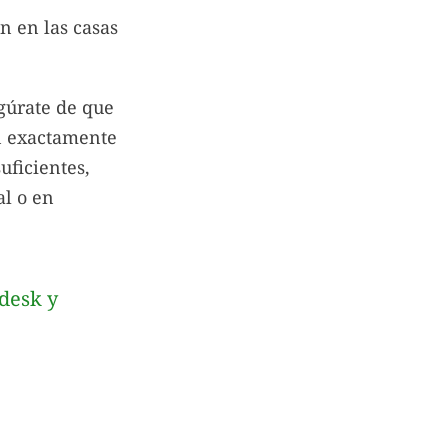
n en las casas
egúrate de que
an exactamente
uficientes,
al o en
desk y