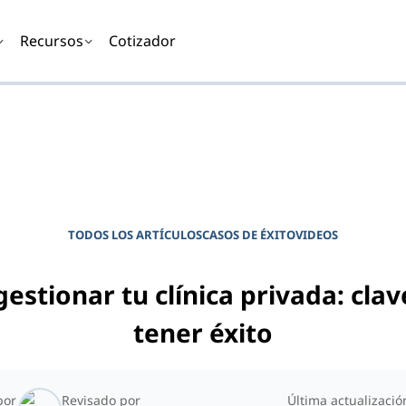
Recursos
Cotizador
DIARIO PARA GERENTES DE CLÍNICAS
Potencie su clínica
TODOS LOS ARTÍCULOS
CASOS DE ÉXITO
VIDEOS
estionar tu clínica privada: clav
tener éxito
por
Revisado por
Última actualizació