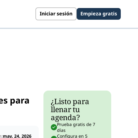
Iniciar sesión
Empieza gratis
es para
¿Listo para
llenar tu
agenda?
Prueba gratis de 7
días
n:
may. 24, 2026
Configura en 5