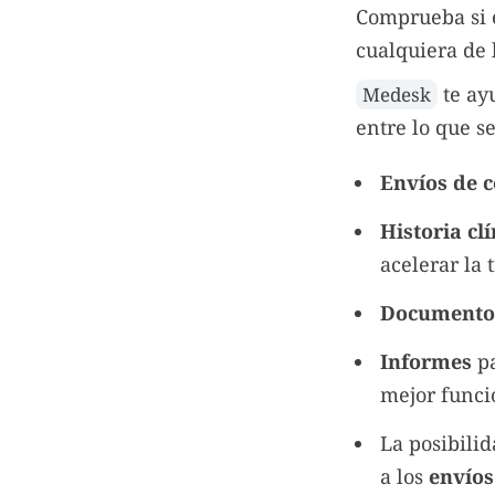
Comprueba si e
cualquiera de l
te ayu
Medesk
entre lo que se
Envíos de 
Historia cl
acelerar la 
Documentos
Informes
pa
mejor func
La posibilid
a los
envíos