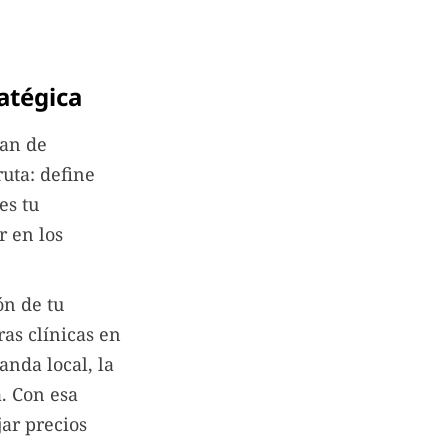
atégica
lan de
ruta: define
es tu
r en los
ón de tu
as clínicas en
nda local, la
a. Con esa
jar precios