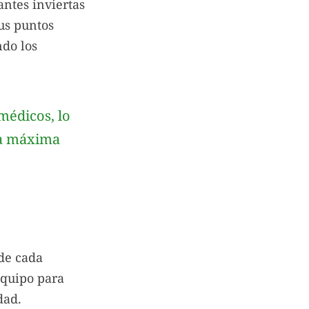
antes inviertas
tus puntos
ndo los
médicos, lo
 la máxima
 de cada
equipo para
dad.