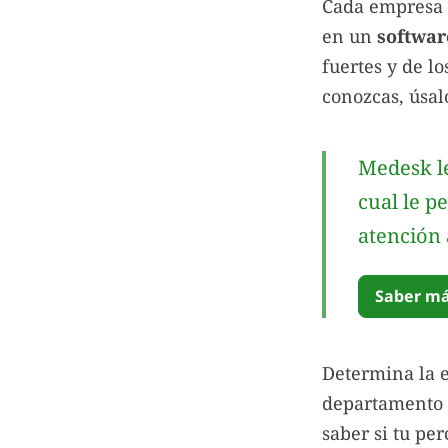
Cada empresa t
en un
softwar
fuertes y de lo
conozcas, úsalo
Medesk le
cual le p
atención 
Saber má
Determina la e
departamento y
saber si tu pe