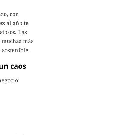
azo, con
z al año te
stosos. Las
en muchas más
 sostenible.
 un caos
negocio: