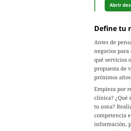
Abrir des
Define tu 
Antes de pensa
negocios para 
qué servicios o
propuesta de v
próximos años
Empieza por re
clínica? ¿Qué 
tu zona? Reali
competencia ex
información, p