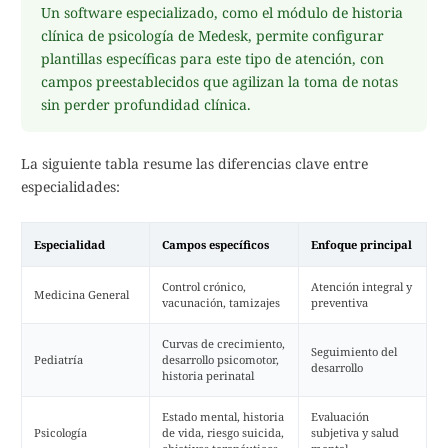
Un software especializado, como el módulo de historia
clínica de psicología de Medesk, permite configurar
plantillas específicas para este tipo de atención, con
campos preestablecidos que agilizan la toma de notas
sin perder profundidad clínica.
La siguiente tabla resume las diferencias clave entre
especialidades:
Especialidad
Campos específicos
Enfoque principal
Control crónico,
Atención integral y
Medicina General
vacunación, tamizajes
preventiva
Curvas de crecimiento,
Seguimiento del
Pediatría
desarrollo psicomotor,
desarrollo
historia perinatal
Estado mental, historia
Evaluación
Psicología
de vida, riesgo suicida,
subjetiva y salud