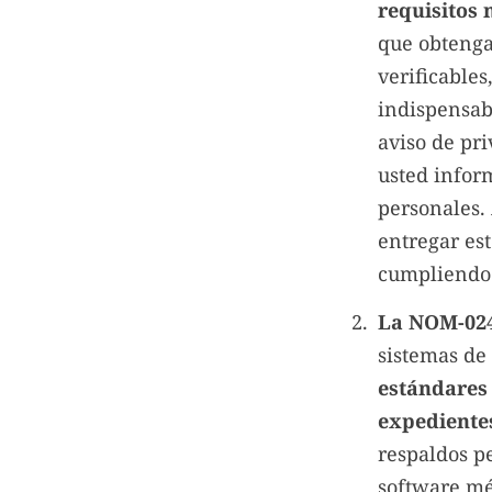
requisitos
que obtenga 
verificables
indispensab
aviso de pri
usted inform
personales.
entregar es
cumpliendo a
La NOM-024
sistemas de
estándares 
expedientes
respaldos pe
software méd