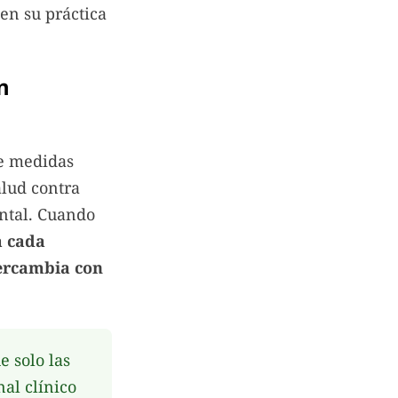
en su práctica
n
de medidas
alud contra
ental. Cuando
a cada
tercambia con
e solo las
nal clínico