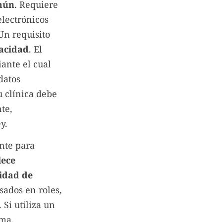
omún
. Requiere
electrónicos
Un requisito
vacidad
. El
iante el cual
datos
u clínica debe
te,
y.
nte para
lece
ridad de
sados en roles,
 Si utiliza un
rma.