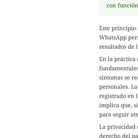
con función
Este principio
WhatsApp perso
resultados de l
En la práctica 
fundamentale
síntomas se re
personales. L
registrado en l
implica que, s
para seguir at
La privacidad 
derecho del pa