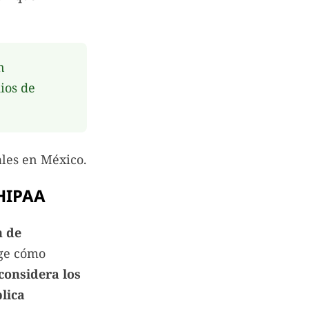
n
ios de
ales en México.
 HIPAA
n de
ige cómo
 considera los
lica