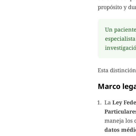
propósito y du
Un paciente
especialist
investigaci
Esta distinció
Marco leg
La
Ley Fede
Particulare
maneja los 
datos médic