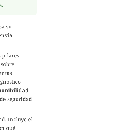
a.
sa su
envía
s pilares
 sobre
entas
agnóstico
ponibilidad
 de seguridad
ad. Incluye el
con qué