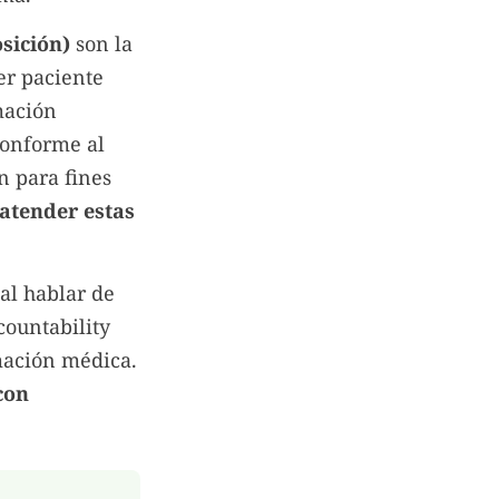
sición)
son la
er paciente
mación
conforme al
n para fines
 atender estas
al hablar de
countability
rmación médica.
con