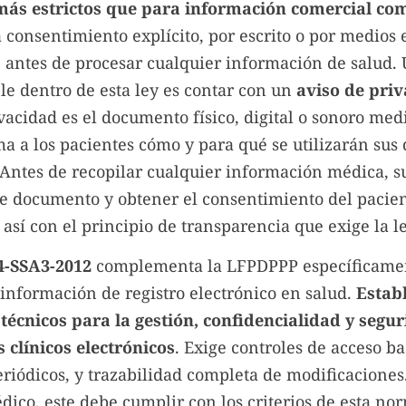
 más estrictos que para información comercial c
consentimiento explícito, por escrito o por medios 
, antes de procesar cualquier información de salud. 
le dentro de esta ley es contar con un
aviso de pri
vacidad es el documento físico, digital o sonoro med
a a los pacientes cómo y para qué se utilizarán sus 
 Antes de recopilar cualquier información médica, s
te documento y obtener el consentimiento del pacien
sí con el principio de transparencia que exige la le
-SSA3-2012
complementa la LFPDPPP específicame
 información de registro electrónico en salud.
Estab
técnicos para la gestión, confidencialidad y segu
 clínicos electrónicos
. Exige controles de acceso ba
riódicos, y trazabilidad completa de modificaciones.
ico, este debe cumplir con los criterios de esta no