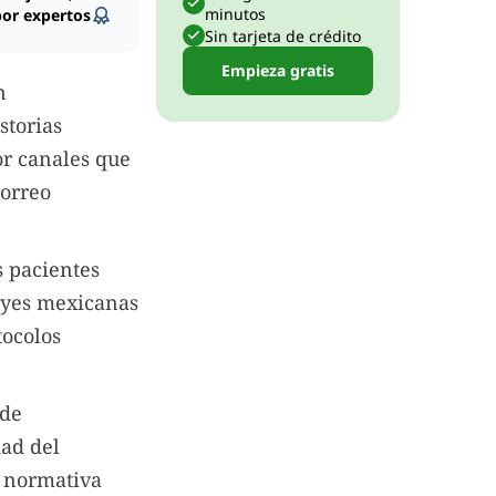
minutos
por expertos
Sin tarjeta de crédito
Empieza gratis
n
storias
or canales que
correo
s pacientes
leyes mexicanas
tocolos
 de
dad del
a normativa