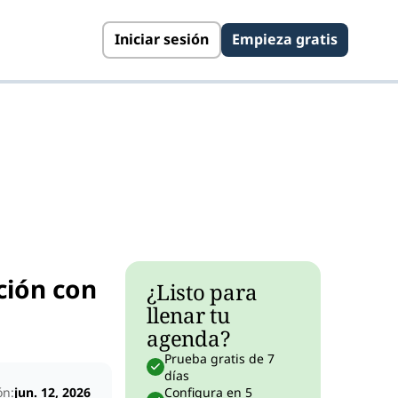
Iniciar sesión
Empieza gratis
ción con
¿Listo para
llenar tu
agenda?
Prueba gratis de 7
días
ón:
jun. 12, 2026
Configura en 5