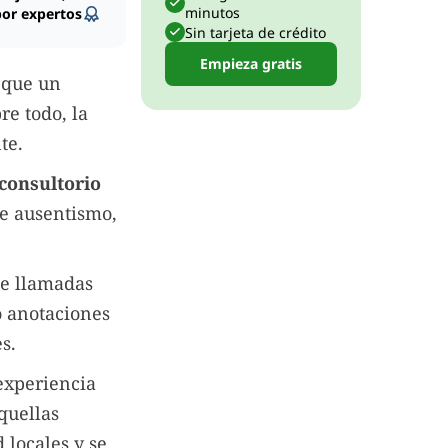
minutos
por expertos
Sin tarjeta de crédito
Empieza gratis
s que un
re todo, la
te.
 consultorio
de ausentismo,
de llamadas
o anotaciones
s.
 experiencia
quellas
locales y se