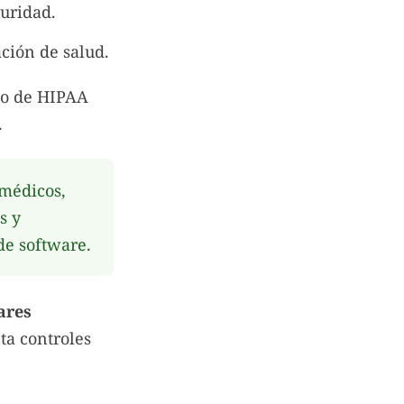
guridad.
ción de salud.
to de HIPAA
.
 médicos,
s y
de software.
ares
ta controles