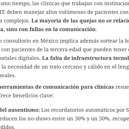
ismo tiempo, las clínicas que trabajan con instituci
STE deben manejar altos volúmenes de pacientes con
os complejos.
La mayoría de las quejas no se relac
a, sino con fallas en la comunicación
.
 consultorio en México implica además sortear la br
con pacientes de la tercera edad que pueden tener d
ortales digitales.
La falta de infraestructura tecno
y la necesidad de un trato cercano y cálido en el len
onales.
herramientas de comunicación para clínicas
resue
rece beneficios clave:
del ausentismo:
Los recordatorios automáticos por 
ducen los no-shows entre un 30% y un 50%, recup
rdidos.