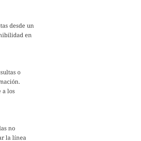
itas desde un
nibilidad en
sultas o
rmación.
 a los
das no
r la línea