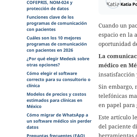
COFEPRIS, NOM-024 y
Katia P
protección de datos
Funciones clave de los
programas de comunicación
Cuando un paci
con pacientes
espacio en la 
Cuáles son los 10 mejores
oportunidad de
programas de comunicación
con pacientes en 2026
La comunicació
¿Por qué elegir Medesk sobre
médico en Mé
otras opciones?
Cómo elegir el software
insatisfacción 
correcto para su consultorio o
clínica
Sin embargo, 
Modelos de precios y costos
telefónicas ma
estimados para clínicas en
en papel para 
México
Cómo migrar de WhatsApp a
Este artículo 
un software médico sin perder
del paciente d
datos
herramientas 
Preguntas frecuentes (FAQ)