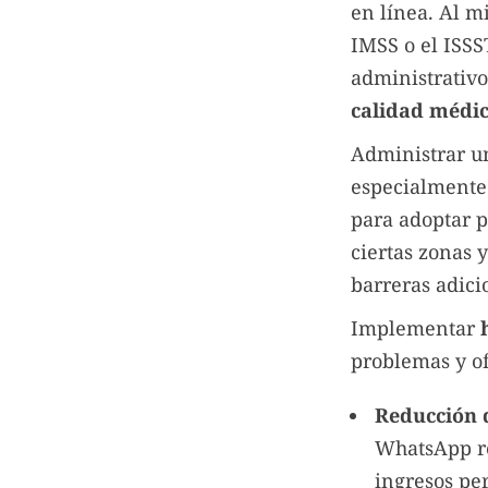
en línea. Al m
IMSS o el ISS
administrativ
calidad médic
Administrar un
especialmente 
para adoptar p
ciertas zonas 
barreras adici
Implementar
problemas y of
Reducción 
WhatsApp re
ingresos pe