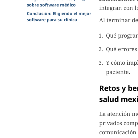
sobre software médico
integran con l
Conclusión: Eligiendo el mejor
Al terminar de
software para su clínica
Qué program
Qué errores 
Y cómo impl
paciente.
Retos y be
salud mex
La atención mé
privados comp
comunicación i