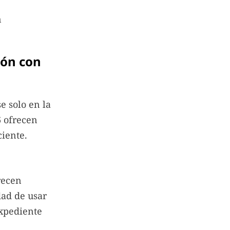
n
ión con
e solo en la
6 ofrecen
ciente.
recen
dad de usar
expediente