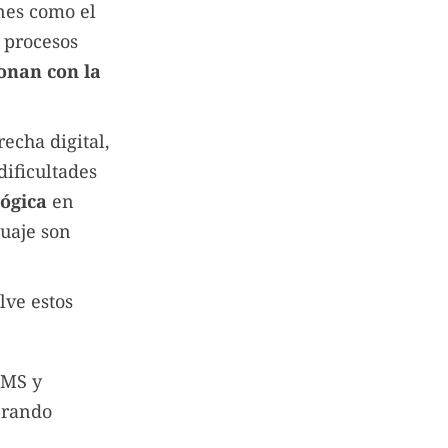
ones como el
 procesos
ionan con la
echa digital,
ificultades
lógica
en
guaje son
lve estos
SMS y
erando