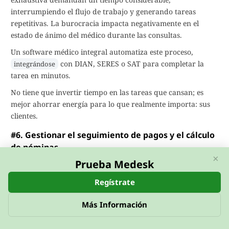
interrumpiendo el flujo de trabajo y generando tareas
repetitivas. La burocracia impacta negativamente en el
estado de ánimo del médico durante las consultas.
Un software médico integral automatiza este proceso,
con DIAN, SERES o SAT para completar la
integrándose
tarea en minutos.
No tiene que invertir tiempo en las tareas que cansan; es
mejor ahorrar energía para lo que realmente importa: sus
clientes.
#6. Gestionar el seguimiento de pagos y el cálculo
de nóminas.
×
Prueba Medesk
No hay cosa más agotadora que
rastrear el seguimiento de
por citas realizadas manualmente y retener la
pagos
Regístrate
información fiscal en su mente. El dueño de una
organización médica está obligado a manejar operaciones
Más Información
financieras a diario, como: