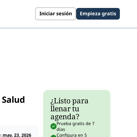
Iniciar sesión
Empieza gratis
 Salud
¿Listo para
llenar tu
agenda?
Prueba gratis de 7
días
n:
may. 23, 2026
Configura en 5