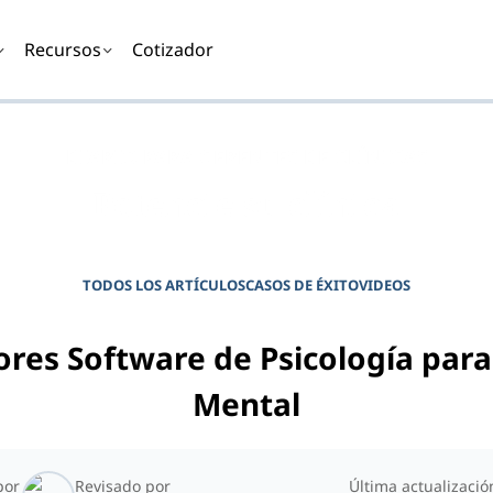
Recursos
Cotizador
DIARIO PARA GERENTES DE CLÍNICAS
Potencie su clínica
TODOS LOS ARTÍCULOS
CASOS DE ÉXITO
VIDEOS
ores Software de Psicología para
Mental
por
Revisado por
Última actualizació