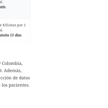
l.
tis.
de $35/mes por 1
l.
tuita 15 días.
y Colombia,
PD. Además,
ección de datos
 los pacientes.