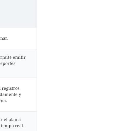
onar.
ermite emitir
reportes
 registros
idamente y
ema.
r el plan a
tiempo real.