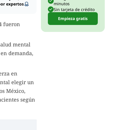
minutos
por expertos
Sin tarjeta de crédito
Empieza gratis
4 fueron
salud mental
án en demanda,
erza en
tal elegir un
os México,
acientes según