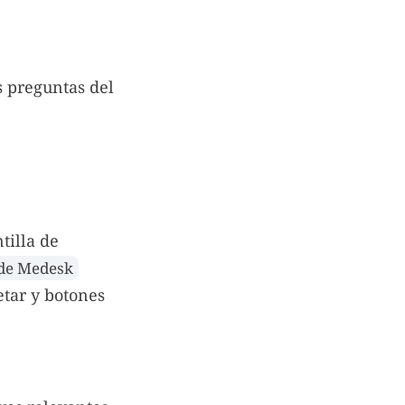
s preguntas del
tilla de
 de Medesk
etar y botones