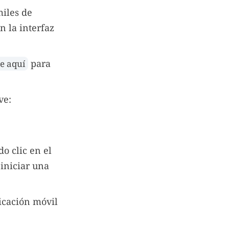
miles de
n la interfaz
para
te aquí
ve:
o clic en el
iniciar una
icación móvil