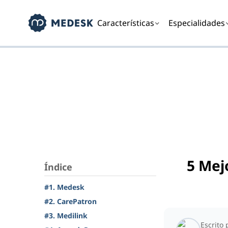
Características
Especialidades
5 Mej
Índice
#1. Medesk
#2. CarePatron
#3. Medilink
Escrito 