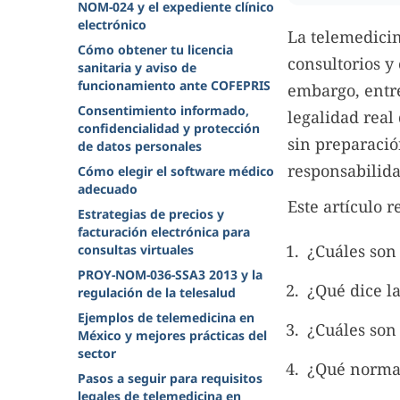
NOM-024 y el expediente clínico
electrónico
La telemedici
Cómo obtener tu licencia
consultorios y
sanitaria y aviso de
funcionamiento ante COFEPRIS
embargo, entre
Consentimiento informado,
legalidad real
confidencialidad y protección
sin preparació
de datos personales
responsabilida
Cómo elegir el software médico
adecuado
Este artículo 
Estrategias de precios y
facturación electrónica para
¿Cuáles son
consultas virtuales
PROY-NOM-036-SSA3 2013 y la
¿Qué dice l
regulación de la telesalud
Ejemplos de telemedicina en
¿Cuáles son
México y mejores prácticas del
sector
¿Qué normas
Pasos a seguir para requisitos
legales de telemedicina en