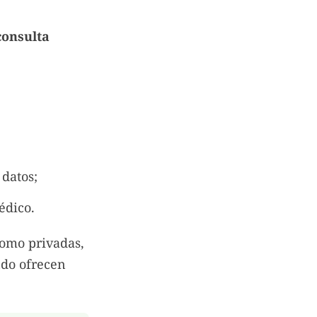
consulta
datos;
édico.
como privadas,
ndo ofrecen