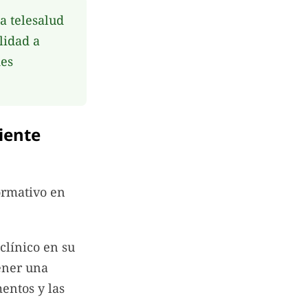
a telesalud
lidad a
des
iente
ormativo en
clínico en su
ener una
mentos y las