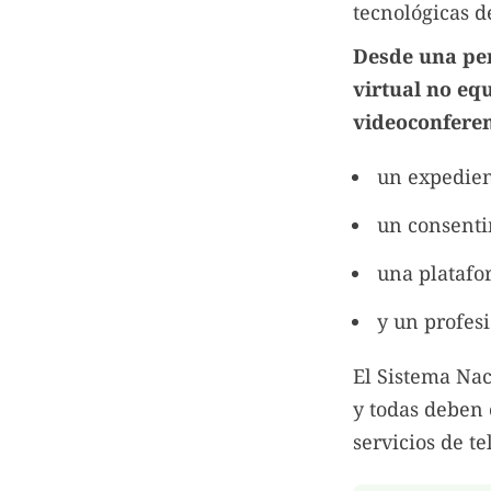
tecnológicas de
Desde una per
virtual no eq
videoconfere
un expedient
un consent
una platafo
y un profes
El Sistema Nac
y todas deben
servicios de t