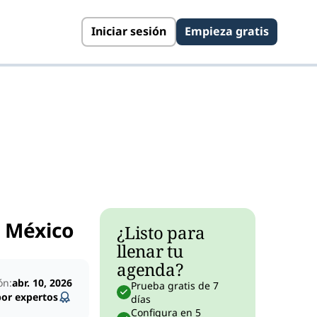
Iniciar sesión
Empieza gratis
n México
¿Listo para
llenar tu
agenda?
ón:
abr. 10, 2026
Prueba gratis de 7
por expertos
días
Configura en 5