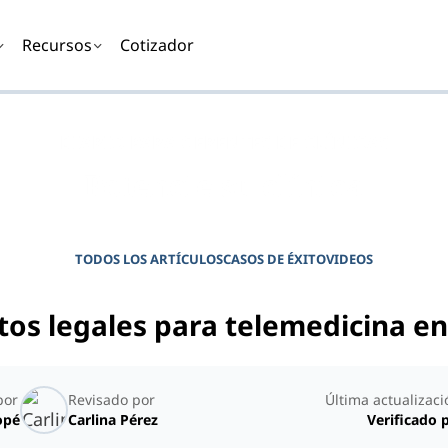
Recursos
Cotizador
DIARIO PARA GERENTES DE CLÍNICAS
Potencie su clínica
TODOS LOS ARTÍCULOS
CASOS DE ÉXITO
VIDEOS
tos legales para telemedicina e
por
Revisado por
Última actualizaci
opé
Carlina Pérez
Verificado 