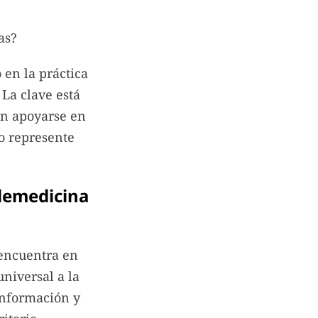
as?
 en la práctica
La clave está
 en apoyarse en
so represente
elemedicina
 encuentra en
universal a la
 información y