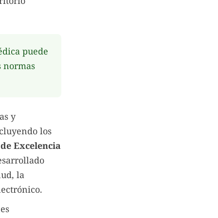
ritorio
médica puede
as normas
as y
ncluyendo los
 de Excelencia
esarrollado
ud, la
lectrónico.
nes