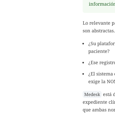
información
Lo relevante 
son abstractas
¿Su platafo
paciente?
¿Ese regist
¿El sistema
exige la N
está 
Medesk
expediente clí
que ambas nor