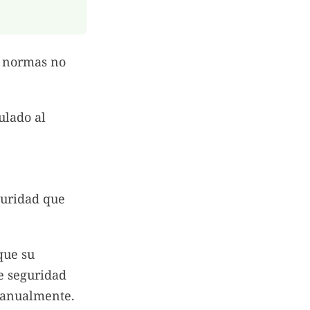
s normas no
ulado al
guridad que
que su
de seguridad
manualmente.