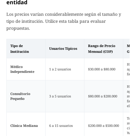
entidad
Los precios varían considerablemente según el tamaño y
tipo de institución. Utilice esta tabla para evaluar
propuestas.
Tipo de
Rango de Precio
Módul
Usuarios Típicos
Institución
Mensual (COP)
Gene
HCE b
Médico
1 a 2 usuarios
$30.000 a $80.000
agend
Independiente
factu
HCE c
agen
Consultorio
3 a 5 usuarios
$80.000 a $200.000
multi
Pequeño
factu
elect
Todo 
más i
Clínica Mediana
6 a 15 usuarios
$200.000 a $500.000
citas 
What