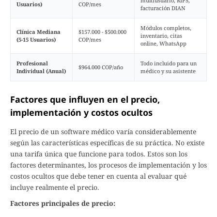
multiusuario, RIPS,
Usuarios)
COP/mes
facturación DIAN
Módulos completos,
Clínica Mediana
$157.000 - $500.000
inventario, citas
(5-15 Usuarios)
COP/mes
online, WhatsApp
Profesional
Todo incluido para un
$964.000 COP/año
Individual (Anual)
médico y su asistente
Factores que influyen en el precio,
implementación y costos ocultos
El precio de un software médico varía considerablemente
según las características específicas de su práctica. No existe
una tarifa única que funcione para todos. Estos son los
factores determinantes, los procesos de implementación y los
costos ocultos que debe tener en cuenta al evaluar qué
incluye realmente el precio.
Factores principales de precio: