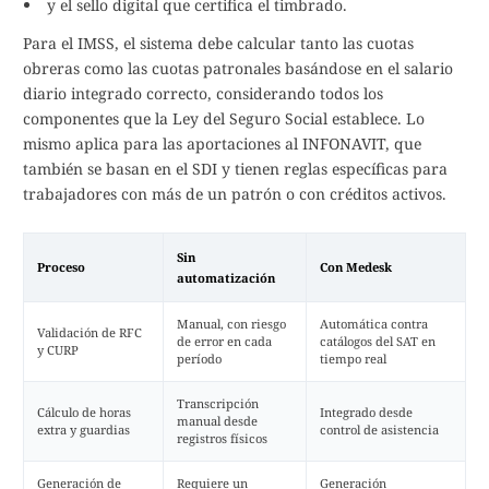
y el sello digital que certifica el timbrado.
Para el IMSS, el sistema debe calcular tanto las cuotas
obreras como las cuotas patronales basándose en el salario
diario integrado correcto, considerando todos los
componentes que la Ley del Seguro Social establece. Lo
mismo aplica para las aportaciones al INFONAVIT, que
también se basan en el SDI y tienen reglas específicas para
trabajadores con más de un patrón o con créditos activos.
Sin
Proceso
Con Medesk
automatización
Manual, con riesgo
Automática contra
Validación de RFC
de error en cada
catálogos del SAT en
y CURP
período
tiempo real
Transcripción
Cálculo de horas
Integrado desde
manual desde
extra y guardias
control de asistencia
registros físicos
Generación de
Requiere un
Generación