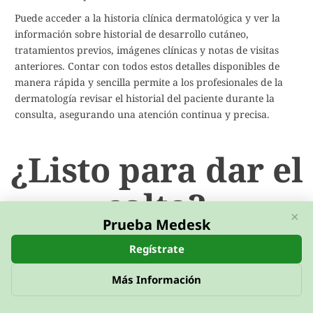
Puede acceder a la historia clínica dermatológica y ver la
información sobre historial de desarrollo cutáneo,
tratamientos previos, imágenes clínicas y notas de visitas
anteriores. Contar con todos estos detalles disponibles de
manera rápida y sencilla permite a los profesionales de la
dermatología revisar el historial del paciente durante la
consulta, asegurando una atención continua y precisa.
¿Listo para dar el
salto?
×
Prueba Medesk
Obtenga su cuenta demo gratuita y comience a
Regístrate
disfrutar de los beneficios de Medesk de inmediato.
Más Información
No te preocupes, puedes cancelar en cualquier
momento.