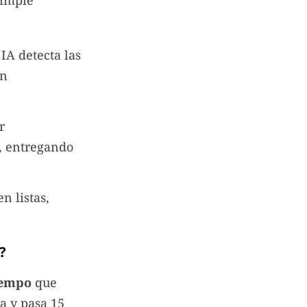
simple
IA detecta las
ón
r
, entregando
n listas,
?
iempo
que
ía y pasa 15