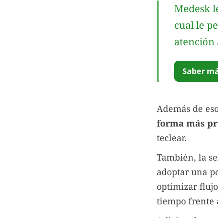
Medesk le
cual le p
atención 
Saber má
Además de eso,
forma más pr
teclear.
También, la se
adoptar una po
optimizar fluj
tiempo frente