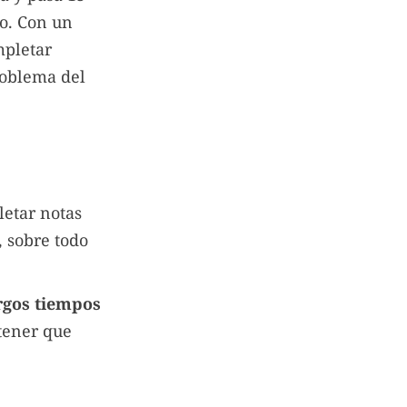
do. Con un
mpletar
roblema del
letar notas
, sobre todo
rgos tiempos
 tener que