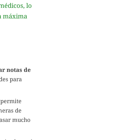
médicos, lo
 la máxima
r notas de
ades para
 permite
neras de
 pasar mucho