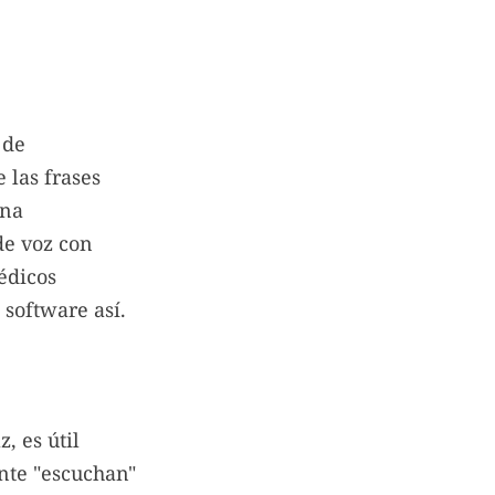
 de
 las frases
una
de voz con
édicos
 software así.
, es útil
nte "escuchan"