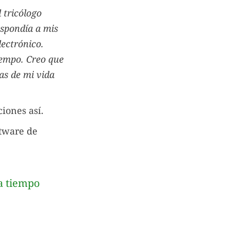
 tricólogo
espondía a mis
ectrónico.
iempo. Creo que
as de mi vida
iones así.
ftware de
ga tiempo