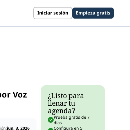
Iniciar sesión
Empieza gratis
por Voz
¿Listo para
llenar tu
agenda?
Prueba gratis de 7
días
ión:
jun. 3, 2026
Configura en 5