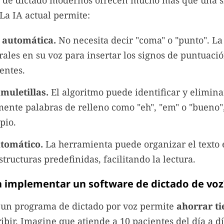
 de dictado modernos ofrecen mucho más que una 
 La IA actual permite:
 automática.
No necesita decir "coma" o "punto". La 
ales en su voz para insertar los signos de puntuaci
entes.
 muletillas.
El algoritmo puede identificar y elimina
ente palabras de relleno como "eh", "em" o "bueno"
pio.
tomático.
La herramienta puede organizar el texto e
structuras predefinidas, facilitando la lectura.
a implementar un software de dictado de voz
 un programa de dictado por voz permite
ahorrar t
ribir. Imagine que atiende a 10 pacientes del día a d