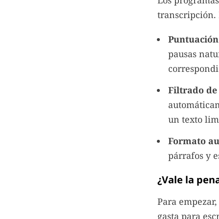
Los programas
transcripción.
Puntuación
pausas natur
correspondi
Filtrado de
automáticam
un texto lim
Formato au
párrafos y e
¿Vale la pen
Para empezar,
gasta para esc