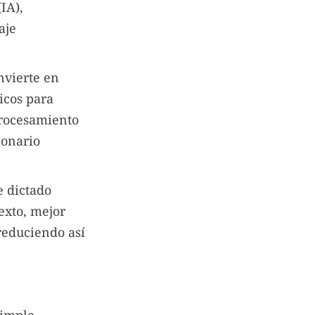
IA),
aje
nvierte en
ticos para
procesamiento
ionario
e dictado
exto, mejor
 reduciendo así