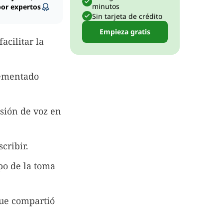
minutos
por expertos
Sin tarjeta de crédito
Empieza gratis
acilitar la
lementado
sión de voz en
cribir.
po de la toma
ue compartió