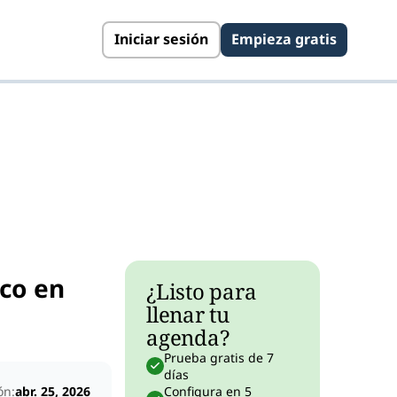
Iniciar sesión
Empieza gratis
co en
¿Listo para
llenar tu
agenda?
Prueba gratis de 7
días
ón:
abr. 25, 2026
Configura en 5