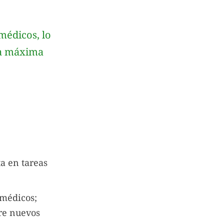
médicos, lo
 la máxima
ta en tareas
 médicos;
bre nuevos