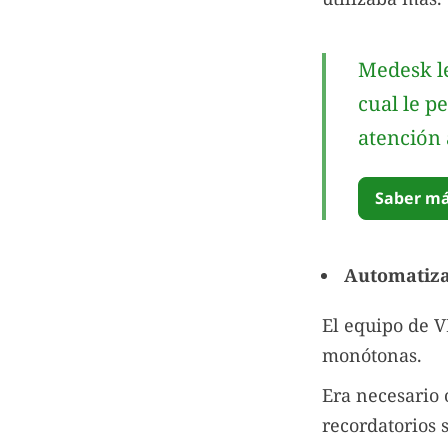
Medesk le
cual le p
atención 
Saber má
Automatizar
El equipo de V
monótonas.
Era necesario 
recordatorios 