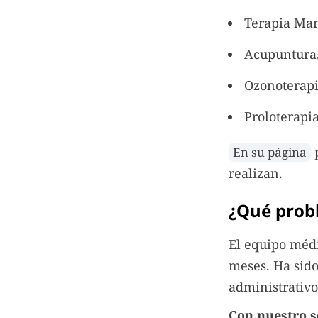
Terapia Man
Acupuntura
Ozonoterapi
Proloterapia
p
En su página
realizan.
¿Qué prob
El equipo médi
meses. Ha sido
administrativo
Con nuestro s