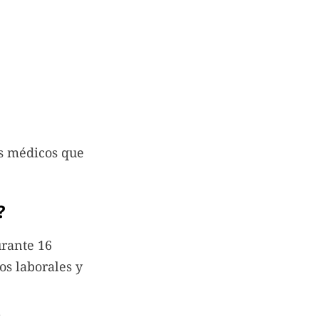
s médicos que
?
urante 16
os laborales y
: