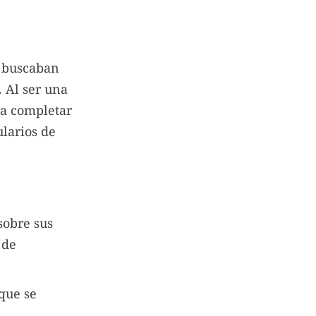
s buscaban
. Al ser una
 a completar
ularios de
sobre sus
 de
que se