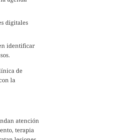
s digitales
n identificar
sos.
línica de
con la
rindan atención
ento, terapia
ratan lesiones