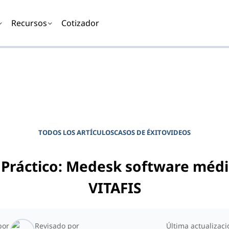
Recursos
Cotizador
DIARIO PARA GERENTES DE CLÍNICAS
Potencie su clínica
TODOS LOS ARTÍCULOS
CASOS DE ÉXITO
VIDEOS
 Práctico: Medesk software médi
VITAFIS
por
Revisado por
Última actualizaci