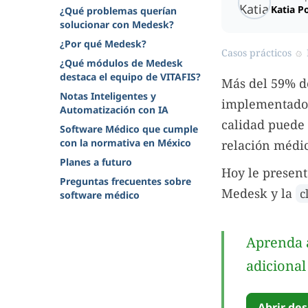
Katia P
¿Qué problemas querían
solucionar con Medesk?
¿Por qué Medesk?
Casos prácticos
¿Qué módulos de Medesk
destaca el equipo de VITAFIS?
Más del 59% de
Notas Inteligentes y
implementado 
Automatización con IA
calidad puede 
Software Médico que cumple
con la normativa en México
relación médic
Planes a futuro
Hoy le present
Preguntas frecuentes sobre
Medesk y la
c
software médico
Aprenda a
adicional
Abrir des