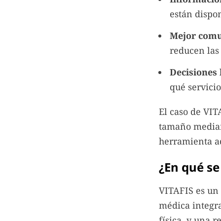
están dispon
Mejor comu
reducen las
Decisiones 
qué servici
El caso de VIT
tamaño median
herramienta a
¿En qué se
VITAFIS es un 
médica integra
física, y una 