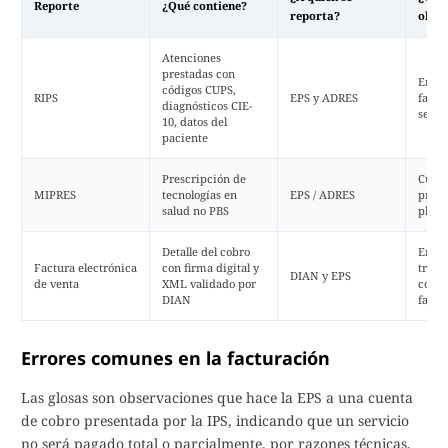
Reporte
¿Qué contiene?
reporta?
oblig
Atenciones
prestadas con
En ca
códigos CUPS,
RIPS
EPS y ADRES
factu
diagnósticos CIE-
servi
10, datos del
paciente
Prescripción de
Cuand
MIPRES
tecnologías en
EPS / ADRES
presc
salud no PBS
plan 
Detalle del cobro
En to
Factura electrónica
con firma digital y
trans
DIAN y EPS
de venta
XML validado por
comer
DIAN
factu
Errores comunes en la facturación
Las glosas son observaciones que hace la EPS a una cuenta
de cobro presentada por la IPS, indicando que un servicio
no será pagado total o parcialmente, por razones técnicas,